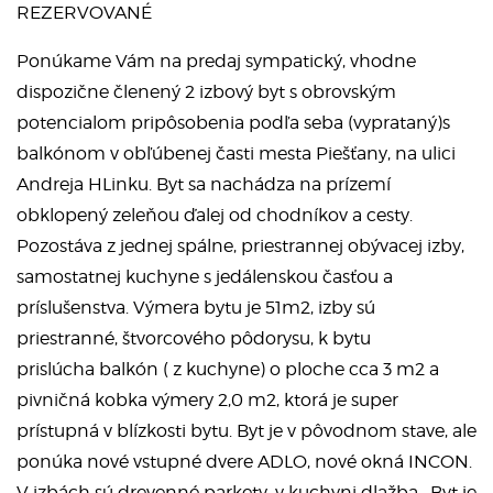
REZERVOVANÉ
Ponúkame Vám na predaj sympatický, vhodne
dispozične členený 2 izbový byt s obrovským
potencialom pripôsobenia podľa seba (vyprataný)s
balkónom v obľúbenej časti mesta Piešťany, na ulici
Andreja HLinku. Byt sa nachádza na prízemí
obklopený zeleňou ďalej od chodníkov a cesty.
Pozostáva z jednej spálne, priestrannej obývacej izby,
samostatnej kuchyne s jedálenskou časťou a
príslušenstva. Výmera bytu je 51m2, izby sú
priestranné, štvorcového pôdorysu, k bytu
prislúcha balkón ( z kuchyne) o ploche cca 3 m2 a
pivničná kobka výmery 2,0 m2, ktorá je super
prístupná v blízkosti bytu. Byt je v pôvodnom stave, ale
ponúka nové vstupné dvere ADLO, nové okná INCON.
V izbách sú drevenné parkety, v kuchyni dlažba. Byt je