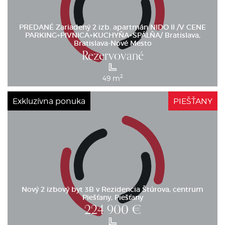
PREDANÉ Zariadený 2 izb. apartmán NIDO II /V CENE
PARKING+PIVNICA+KUCHYŇA+SPÁLŇA/ Bratislava,
Bratislava-Nové Mesto
Rezervované
2
49 m
Exkluzívna ponuka
PIEŠŤANY
Nový 2 izbový byt 3B v Rezidencia Štúrova, centrum
Piešťany, Piešťany
224 900
€