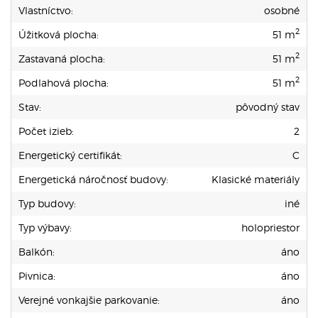
Vlastníctvo:
osobné
2
Úžitková plocha:
51 m
2
Zastavaná plocha:
51 m
2
Podlahová plocha:
51 m
Stav:
pôvodný stav
Počet izieb:
2
Energetický certifikát:
C
Energetická náročnosť budovy:
Klasické materiály
Typ budovy:
iné
Typ výbavy:
holopriestor
Balkón:
áno
Pivnica:
áno
Verejné vonkajšie parkovanie:
áno