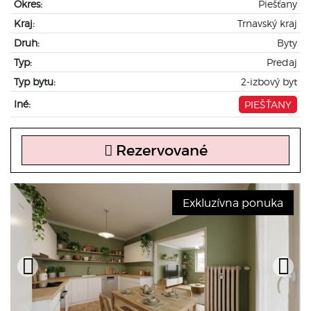
Okres:
Piešťany
Kraj:
Trnavský kraj
Druh:
Byty
Typ:
Predaj
Typ bytu:
2-izbový byt
Iné:
PIEŠŤANY
Rezervované
Exkluzívna ponuka