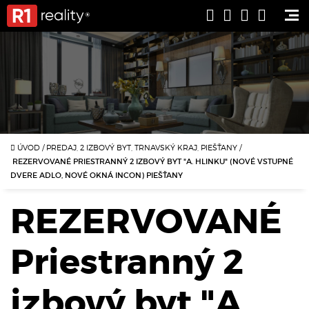
ÚVOD
/
PREDAJ, 2 IZBOVÝ BYT, TRNAVSKÝ KRAJ, PIEŠŤANY
/
REZERVOVANÉ PRIESTRANNÝ 2 IZBOVÝ BYT "A. HLINKU" (NOVÉ VSTUPNÉ
DVERE ADLO, NOVÉ OKNÁ INCON) PIEŠŤANY
REZERVOVANÉ
Priestranný 2
izbový byt "A.