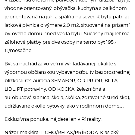
vhodne orientovaný: obývačka, kuchyňa s balkónom
je orientovaná na juh a spálňa na sever. K bytu patrí aj
latková pivnica o výmere 2,0 m2, situovaná na prízemí
bytového domu hneď vedľa bytu. Súčasný majiteľ má
zálohové platby pre dve osoby na tento byt 195,-
€/mesačne.
Byt sa nachádza vo veľmi vyhľadávanej lokalite s
výbornou občianskou vybavenosťou (v bezprostrednej
blízkosti reštaurácia SEMAFOR, OD PRIOR, BILLA,
LIDL, PT potraviny, OD KOCKA, železničná a
autobusová stanica, škola, škôlka, zdravotné stredisko),
udržiavané okolie bytovky, ako v rodinnom dome... .
Exkluzívna ponuka, nájdete len v R1reality.
Názor makléra: TICHO/RELAX/PRÍRODA. Klasický,