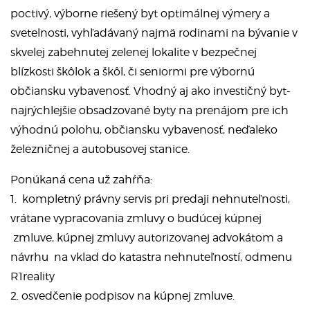
poctivý, výborne riešený byt optimálnej výmery a
svetelnosti, vyhľadávaný najmä rodinami na bývanie v
skvelej zabehnutej zelenej lokalite v bezpečnej
blízkosti škôlok a škôl, či seniormi pre výbornú
občiansku vybavenosť. Vhodný aj ako investičný byt-
najrýchlejšie obsadzované byty na prenájom pre ich
výhodnú polohu, občiansku vybavenosť, neďaleko
železničnej a autobusovej stanice.
Ponúkaná cena už zahŕňa:
1. kompletný právny servis pri predaji nehnuteľnosti,
vrátane vypracovania zmluvy o budúcej kúpnej
zmluve, kúpnej zmluvy autorizovanej advokátom a
návrhu na vklad do katastra nehnuteľností, odmenu
R1reality
2. osvedčenie podpisov na kúpnej zmluve.