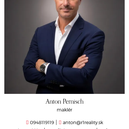
Anton Pernisch
maklér
0948119119
anton@r1reality.sk