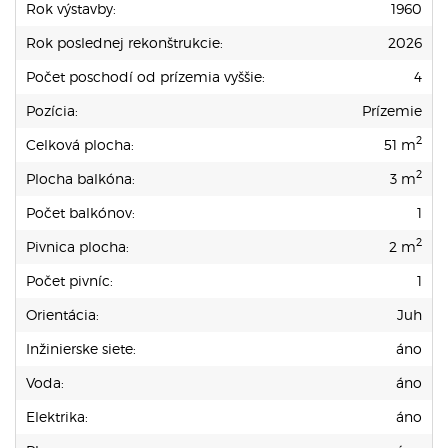
Rok výstavby:
1960
Rok poslednej rekonštrukcie:
2026
Počet poschodí od prízemia vyššie:
4
Pozícia:
Prízemie
2
Celková plocha:
51 m
2
Plocha balkóna:
3 m
Počet balkónov:
1
2
Pivnica plocha:
2 m
Počet pivníc:
1
Orientácia:
Juh
Inžinierske siete:
áno
Voda:
áno
Elektrika:
áno