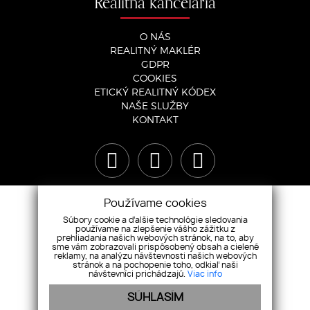
Realitná kancelária
O NÁS
REALITNÝ MAKLÉR
GDPR
COOKIES
ETICKÝ REALITNÝ KÓDEX
NAŠE SLUŽBY
KONTAKT
Používame cookies
Súbory cookie a ďalšie technológie sledovania
používame na zlepšenie vášho zážitku z
prehliadania našich webových stránok, na to, aby
sme vám zobrazovali prispôsobený obsah a cielené
reklamy, na analýzu návštevnosti našich webových
stránok a na pochopenie toho, odkiaľ naši
návštevníci prichádzajú.
Viac info
SÚHLASÍM