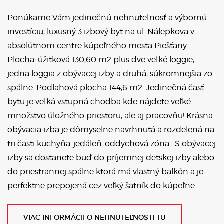
Ponúkame Vám jedinečnú nehnuteľnosť a výbornú
investíciu, luxusný 3 izbový byt na ul. Nálepkova v
absolútnom centre kúpeľného mesta Piešťany.
Plocha: úžitková 130,60 m2 plus dve veľké loggie,
jedna loggia z obývacej izby a druhá, súkromnejšia zo
spálne. Podlahová plocha 144,6 m2. Jedinečná časť
bytu je veľká vstupná chodba kde nájdete veľké
množstvo úložného priestoru, ale aj pracovňu! Krásna
obývacia izba je dômyselne navrhnutá a rozdelená na
tri časti kuchyňa-jedáleň-oddychová zóna. S obývacej
izby sa dostanete buď do príjemnej detskej izby alebo
do priestrannej spálne ktorá má vlastný balkón a je
perfektne prepojená cez veľký šatník do kúpeľne.............
VIAC INFORMÁCII O NEHNUTEĽNOSTI TU