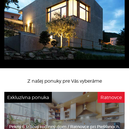
Z našej ponuky pre Vás vyberáme
Exkluzívna ponuka
Ratnovce
Pekný 6 izbový rodinný dom / Ratnovce pri Piešťanoch,