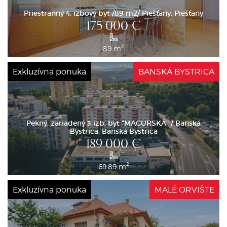
Priestranný 4. izbový byt /89 m2/ Piešťany, Piešťany
175 000
€
2
89 m
Exkluzívna ponuka
BANSKÁ BYSTRICA
Pekný, zariadený 3 izb. byt "MAGURSKÁ" / Banská
Bystrica, Banská Bystrica
189 000
€
2
69.89 m
Exkluzívna ponuka
MALÉ ORVIŠTE