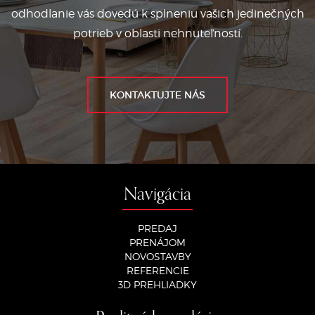
odhodlanie vás dovedú k splneniu vašich jedinečných
potrieb v oblasti nehnuteľností.
KONTAKTUJTE NÁS
Navigácia
PREDAJ
PRENÁJOM
NOVOSTAVBY
REFERENCIE
3D PREHLIADKY