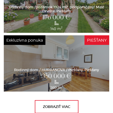
Rodinný dom /pozemok 1924 m2, podpivničený/ Malé
Orvište, Piešťany
176 000
€
2
140 m
Exkluzívna ponuka
PIEŠŤANY
Rodinný dom / HURBANOVA / Piešťany, Piešťany
350 000
€
2
260 m
ZOBRAZIŤ VIAC