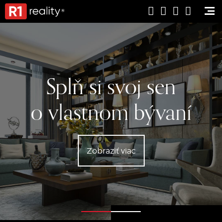
Splň si svoj sen
o vlastnom bývaní
Zobraziť viac