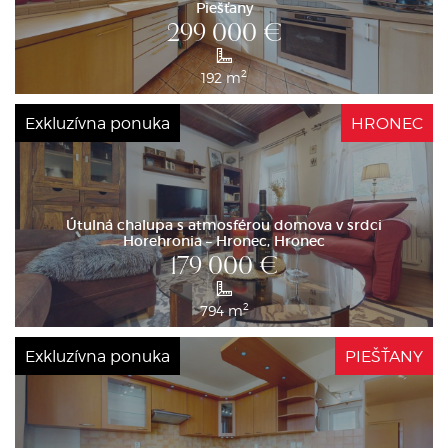
Piešťany
299 000
€
2
192 m
Exkluzívna ponuka
HRONEC
Útulná chalupa s atmosférou domova v srdci
Horehronia – Hronec, Hronec
179 000
€
2
794 m
Exkluzívna ponuka
PIEŠŤANY