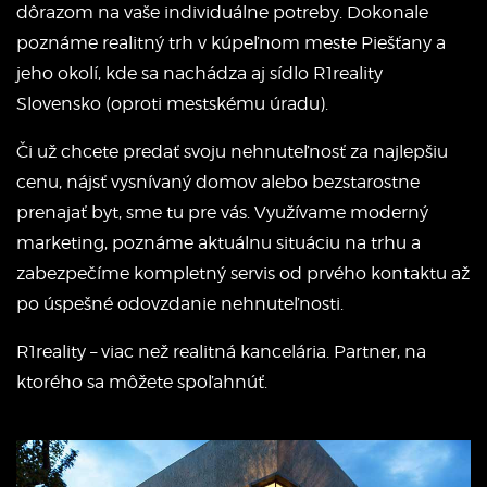
dôrazom na vaše individuálne potreby. Dokonale
poznáme realitný trh v kúpeľnom meste Piešťany a
jeho okolí, kde sa nachádza aj sídlo R1reality
Slovensko (oproti mestskému úradu).
Či už chcete predať svoju nehnuteľnosť za najlepšiu
cenu, nájsť vysnívaný domov alebo bezstarostne
prenajať byt, sme tu pre vás. Využívame moderný
marketing, poznáme aktuálnu situáciu na trhu a
zabezpečíme kompletný servis od prvého kontaktu až
po úspešné odovzdanie nehnuteľnosti.
R1reality – viac než realitná kancelária. Partner, na
ktorého sa môžete spoľahnúť.