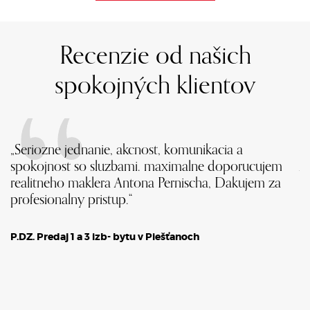
Recenzie od našich
spokojných klientov
„Seriozne jednanie, akcnost, komunikacia a
„
spokojnost so sluzbami. maximalne doporucujem
A
realitneho maklera Antona Pernischa, Dakujem za
Ď
e
profesionalny pristup.“
P.DZ. Predaj 1 a 3 izb- bytu v Piešťanoch
Pr