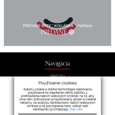
PREDANÉ BYTY " KOLLÁRKA ", Piešťany
PREDANÉ 🔴
Navigácia
PREDAJ
PRENÁJOM
Používame cookies
NOVOSTAVBY
Súbory cookie a ďalšie technológie sledovania
REFERENCIE
používame na zlepšenie vášho zážitku z
3D PREHLIADKY
prehliadania našich webových stránok, na to, aby
sme vám zobrazovali prispôsobený obsah a cielené
reklamy, na analýzu návštevnosti našich webových
stránok a na pochopenie toho, odkiaľ naši
Realitná kancelária
návštevníci prichádzajú.
Viac info