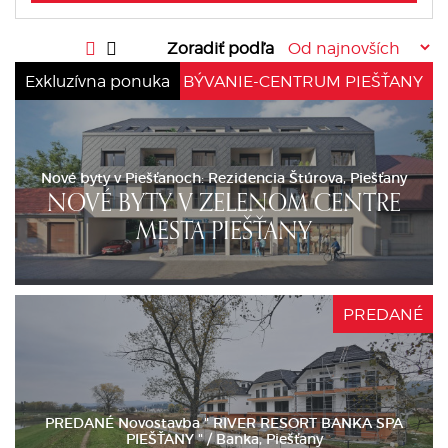
Zoradiť podľa
Exkluzívna ponuka
NOVÉ BÝVANIE-CENTRUM PIEŠŤANY
Nové byty v Piešťanoch: Rezidencia Štúrova, Piešťany
NOVÉ BYTY V ZELENOM CENTRE
MESTA PIEŠŤANY
PREDANÉ
PREDANÉ Novostavba " RIVER RESORT BANKA SPA
PIEŠŤANY " / Banka, Piešťany