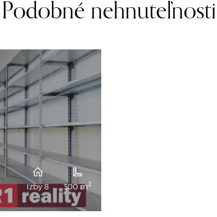
Podobné nehnuteľnosti
2
Izby 8
300 m