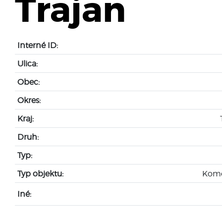
Trajan
Interné ID:
Ulica:
Obec:
Okres:
Kraj:
Druh:
Typ:
Typ objektu:
Kome
Iné: