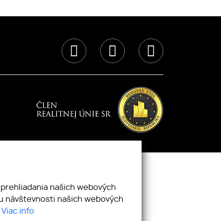
webdesign
|
webex.digital
 prehliadania našich webových
zu návštevnosti našich webových
.
Viac info