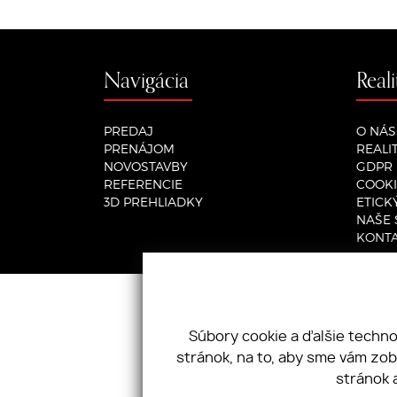
Navigácia
Real
PREDAJ
O NÁS
PRENÁJOM
REALI
NOVOSTAVBY
GDPR
REFERENCIE
COOKI
3D PREHLIADKY
ETICK
NAŠE 
KONT
+421 948 119 119
|
info@r1real
Súbory cookie a ďalšie techn
stránok, na to, aby sme vám zo
stránok 