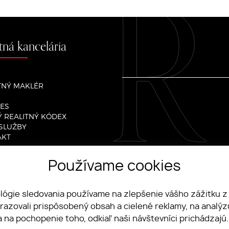
itná kancelária
TNÝ MAKLÉR
ES
Ý REALITNÝ KÓDEX
SLUŽBY
AKT
Používame cookies
ity.sk
ológie sledovania používame na zlepšenie vášho zážitku z
brazovali prispôsobený obsah a cielené reklamy, na analý
a na pochopenie toho, odkiaľ naši návštevníci prichádzajú