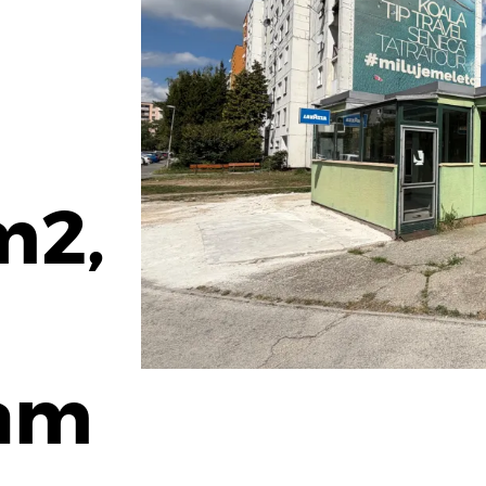
e
m2,
dam