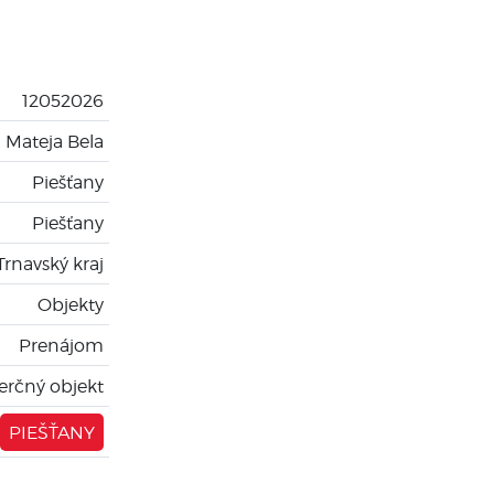
12052026
Mateja Bela
Piešťany
Piešťany
Trnavský kraj
Objekty
Prenájom
rčný objekt
PIEŠŤANY