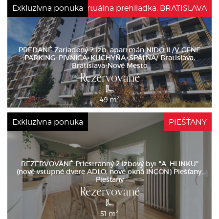
Exkluzívna ponuka
Virtuálna prehliadka, BRATISLAVA
PREDANÉ Zariadený 2 izb. apartmán NIDO II /V CENE
PARKING+PIVNICA+KUCHYŇA+SPÁLŇA/ Bratislava,
Bratislava-Nové Mesto
Rezervované
2
49 m
Exkluzívna ponuka
PIEŠŤANY
REZERVOVANÉ Priestranný 2 izbový byt "A. HLINKU"
(nové vstupné dvere ADLO, nové okná INCON) Piešťany,
Piešťany
Rezervované
2
51 m