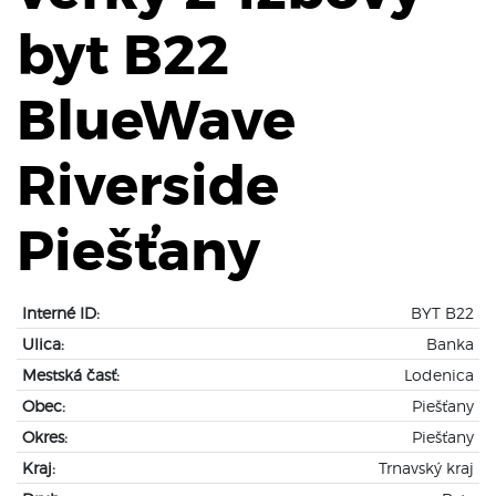
byt B22
BlueWave
Riverside
Piešťany
Interné ID:
BYT B22
Ulica:
Banka
Mestská časť:
Lodenica
Obec:
Piešťany
Okres:
Piešťany
Kraj:
Trnavský kraj