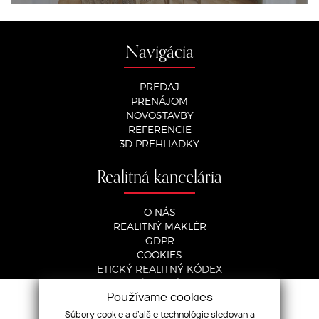
Navigácia
PREDAJ
PRENÁJOM
NOVOSTAVBY
REFERENCIE
3D PREHLIADKY
Realitná kancelária
O NÁS
REALITNÝ MAKLÉR
GDPR
COOKIES
ETICKÝ REALITNÝ KÓDEX
NAŠE SLUŽBY
KONTAKT
Používame cookies
Súbory cookie a ďalšie technológie sledovania