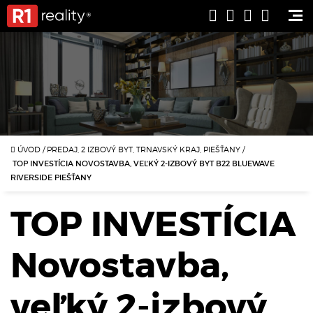
ÚVOD
/
PREDAJ, 2 IZBOVÝ BYT, TRNAVSKÝ KRAJ, PIEŠŤANY
/
TOP INVESTÍCIA NOVOSTAVBA, VEĽKÝ 2-IZBOVÝ BYT B22 BLUEWAVE
RIVERSIDE PIEŠŤANY
TOP INVESTÍCIA
Novostavba,
veľký 2-izbový