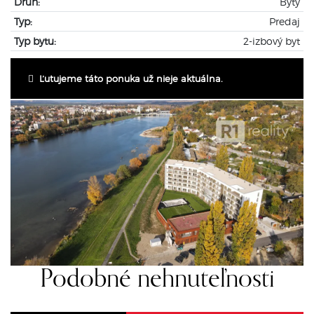
Druh:
Byty
Typ:
Predaj
Typ bytu:
2-izbový byt
Ľutujeme táto ponuka už nieje aktuálna.
Podobné nehnuteľnosti