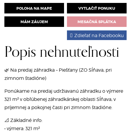
POLOHA NA MAPE
VYTLAČIŤ PONUKU
MÁM ZÁUJEM
MESAČNÁ SPLÁTKA
Zdieľať na Facebooku
Popis nehnuteľnosti
🌿 Na predaj záhradka – Piešťany (ZO Sĺňava, pri
zimnom štadióne)
Ponúkame na predaj udržiavanú záhradku o výmere
321 m² v obľúbenej záhradkárskej oblasti Sĺňava, v
príjemnej a pokojnej časti pri zimnom štadióne.
📐 Základné info:
• výmera: 321 m²