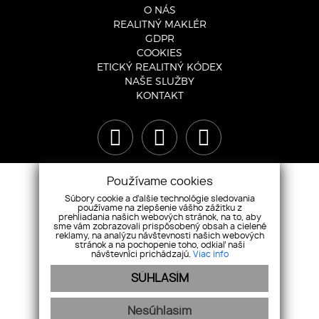
O NÁS
REALITNÝ MAKLÉR
GDPR
COOKIES
ETICKÝ REALITNÝ KÓDEX
NAŠE SLUŽBY
KONTAKT
Používame cookies
Súbory cookie a ďalšie technológie sledovania
používame na zlepšenie vášho zážitku z
prehliadania našich webových stránok, na to, aby
sme vám zobrazovali prispôsobený obsah a cielené
reklamy, na analýzu návštevnosti našich webových
stránok a na pochopenie toho, odkiaľ naši
návštevníci prichádzajú.
Viac info
SÚHLASÍM
+421 948 119 119
|
info@r1reality.sk
Nesúhlasím