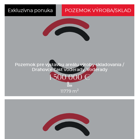
Exkluzívna ponuka
POZEMOK VÝROBA/SKLAD
Pozemok pre výstavbu areálu výroby-skladovania /
Drahovce časť Voderady, Voderady
1 500 000
€
2
11779 m