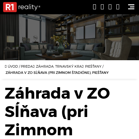
ÚVOD
/
PREDAJ, ZÁHRADA, TRNAVSKÝ KRAJ, PIEŠŤANY
/
ZÁHRADA V ZO SĹŇAVA (PRI ZIMNOM ŠTADIÓNE), PIEŠŤANY
Záhrada v ZO
Sĺňava (pri
Zimnom