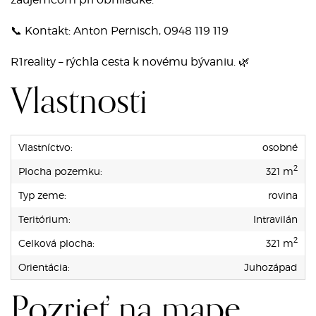
📞 Kontakt: Anton Pernisch, 0948 119 119
R1reality – rýchla cesta k novému bývaniu. 🌿
Vlastnosti
Vlastníctvo:
osobné
2
Plocha pozemku:
321 m
Typ zeme:
rovina
Teritórium:
Intravilán
2
Celková plocha:
321 m
Orientácia:
Juhozápad
Pozrieť na mape