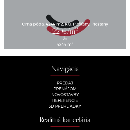
Orná pôda, 4244 m2, k.ú. Piešťany, Piešťany
2
22
€/m
2
4244 m
Navigácia
PREDAJ
PRENÁJOM
NOVOSTAVBY
REFERENCIE
3D PREHLIADKY
Realitná kancelária