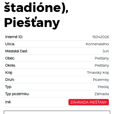
štadióne),
Piešťany
Interné ID:
15042026
Ulica:
Komenského
Mestská časť:
Juh
Obec:
Piešťany
Okres:
Piešťany
Kraj:
Trnavský kraj
Druh:
Pozemky
Typ:
Predaj
Typ pozemku:
Záhrada
Iné:
ZÁHRADA PIEŠŤANY