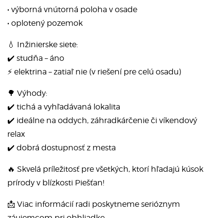
• výborná vnútorná poloha v osade
• oplotený pozemok
💧 Inžinierske siete:
✔️ studňa – áno
⚡ elektrina – zatiaľ nie (v riešení pre celú osadu)
🌳 Výhody:
✔️ tichá a vyhľadávaná lokalita
✔️ ideálne na oddych, záhradkárčenie či víkendový
relax
✔️ dobrá dostupnosť z mesta
🔥 Skvelá príležitosť pre všetkých, ktorí hľadajú kúsok
prírody v blízkosti Piešťan!
📩 Viac informácií radi poskytneme serióznym
záujemcom pri obhliadke.