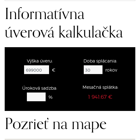
Informatívna
úverová kalkulačka
Výška úveru:
Doba splácania:
€
rokov
Mesačná splátka:
Úroková sadzba:
1 941.67 €
%
Pozrieť na mape