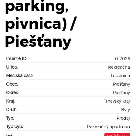
parking,
pivnica) /
Piešťany
Interné ID:
012026
Ulica:
Rekreačná
Mestská časť:
Lodenica
Obec:
Piešťany
Okres:
Piešťany
Kraj:
Trnavský kraj
Druh:
Byty
Typ:
Predaj
Typ bytu:
Rekreačný apartmán