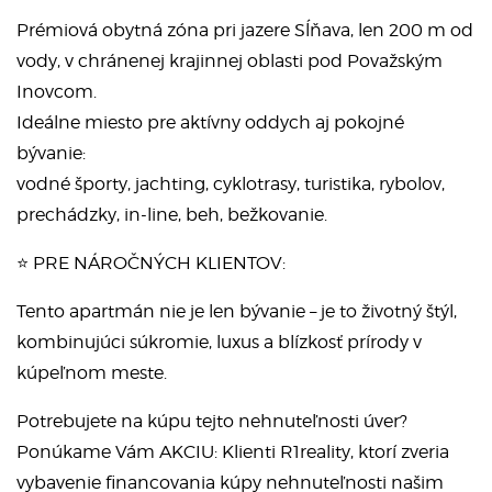
Prémiová obytná zóna pri jazere Sĺňava, len 200 m od
vody, v chránenej krajinnej oblasti pod Považským
Inovcom.
Ideálne miesto pre aktívny oddych aj pokojné
bývanie:
vodné športy, jachting, cyklotrasy, turistika, rybolov,
prechádzky, in-line, beh, bežkovanie.
⭐ PRE NÁROČNÝCH KLIENTOV:
Tento apartmán nie je len bývanie – je to životný štýl,
kombinujúci súkromie, luxus a blízkosť prírody v
kúpeľnom meste.
Potrebujete na kúpu tejto nehnuteľnosti úver?
Ponúkame Vám AKCIU: Klienti R1reality, ktorí zveria
vybavenie financovania kúpy nehnuteľnosti našim