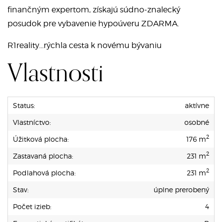
finančným expertom, získajú súdno-znalecký
posudok pre vybavenie hypoúveru ZDARMA.
R1reality...rýchla cesta k novému bývaniu
Vlastnosti
Status:
aktívne
Vlastníctvo:
osobné
2
Úžitková plocha:
176 m
2
Zastavaná plocha:
231 m
2
Podlahová plocha:
231 m
Stav:
úplne prerobený
Počet izieb:
4