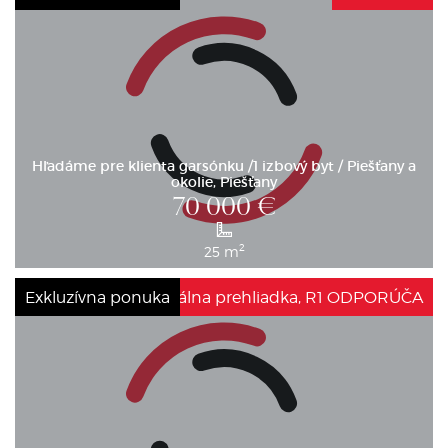
Hľadáme pre klienta garsónku /1 izbový byt / Piešťany a
okolie, Piešťany
70 000
€
2
25 m
Exkluzívna ponuka
Virtuálna prehliadka, R1 ODPORÚČA