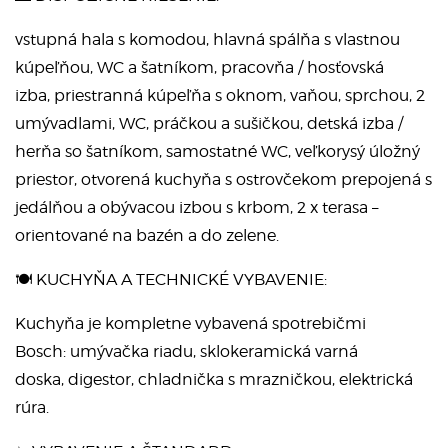
vstupná hala s komodou, hlavná spálňa s vlastnou
kúpeľňou, WC a šatníkom, pracovňa / hosťovská
izba, priestranná kúpeľňa s oknom, vaňou, sprchou, 2
umývadlami, WC, práčkou a sušičkou, detská izba /
herňa so šatníkom, samostatné WC, veľkorysý úložný
priestor, otvorená kuchyňa s ostrovčekom prepojená s
jedálňou a obývacou izbou s krbom, 2 x terasa –
orientované na bazén a do zelene.
🍽️ KUCHYŇA A TECHNICKÉ VYBAVENIE:
Kuchyňa je kompletne vybavená spotrebičmi
Bosch: umývačka riadu, sklokeramická varná
doska, digestor, chladnička s mrazničkou, elektrická
rúra.