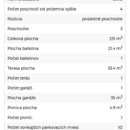
Počet poschodí od prízemia vyššie:
4
Pozícia:
posledné poschodie
Poschodie:
3
2
Celková plocha:
231 m
2
Plocha balkóna:
21.4 m
Počet balkónov:
1
2
Terasa plocha:
33.4 m
Počet terás:
1
Počet garáží:
1
2
Plocha garáže:
35 m
2
Pivnica plocha:
4.9 m
Počet pivníc:
1
Počet vonkajších parkovacích miest:
10