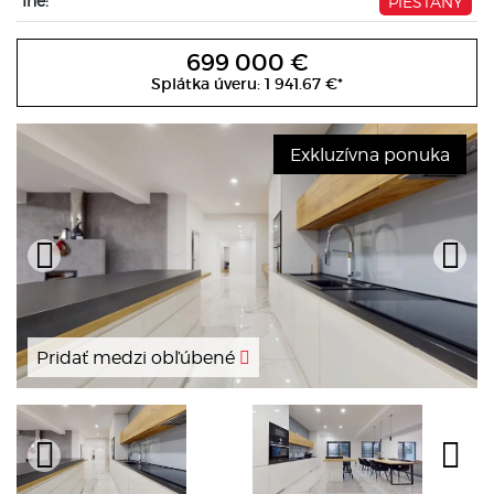
Iné:
PIEŠŤANY
699 000 €
Splátka úveru:
1 941.67 €
*
Exkluzívna ponuka
Pridať medzi obľúbené