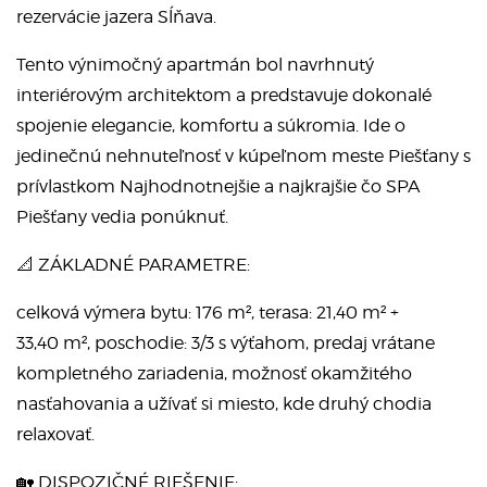
rezervácie jazera Sĺňava.
Tento výnimočný apartmán bol navrhnutý
interiérovým architektom a predstavuje dokonalé
spojenie elegancie, komfortu a súkromia. Ide o
jedinečnú nehnuteľnosť v kúpeľnom meste Piešťany s
prívlastkom Najhodnotnejšie a najkrajšie čo SPA
Piešťany vedia ponúknuť.
📐 ZÁKLADNÉ PARAMETRE:
celková výmera bytu: 176 m², terasa: 21,40 m² +
33,40 m², poschodie: 3/3 s výťahom, predaj vrátane
kompletného zariadenia, možnosť okamžitého
nasťahovania a užívať si miesto, kde druhý chodia
relaxovať.
🏡 DISPOZIČNÉ RIEŠENIE: