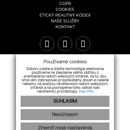
GDPR
COOKIES
ETICKÝ REALITNÝ KÓDEX
NAŠE SLUŽBY
KONTAKT
Používame cookies
Súbory cookie a ďalšie technológie sledovania
používame na zlepšenie vášho zážitku z
prehliadania našich webových stránok, na to, aby
sme vám zobrazovali prispôsobený obsah a cielené
reklamy, na analýzu návštevnosti našich webových
stránok a na pochopenie toho, odkiaľ naši
návštevníci prichádzajú.
Viac info
SÚHLASÍM
+421 948 119 119
|
info@r1reality.sk
Nesúhlasím
webdesign
|
webex.digital
Zmeniť moje nastavenia