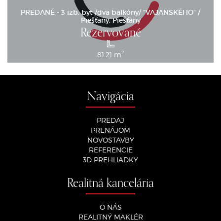
PREDANÉ - 3 izb. byt /dva balkóny/ "VAJANSKÉHO" /
Piešťany, Piešťany
Rezervované
2
81.21 m
Navigácia
PREDAJ
PRENÁJOM
NOVOSTAVBY
REFERENCIE
3D PREHLIADKY
Realitná kancelária
O NÁS
REALITNÝ MAKLÉR