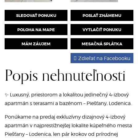
SLEDOVAŤ PONUKU
POSLAŤ ZNÁMEMU
POLOHA NA MAPE
VYTLAČIŤ PONUKU
MÁM ZÁUJEM
MESAČNÁ SPLÁTKA
Zdieľať na Facebooku
Popis nehnuteľnosti
✨ Luxusný, priestorom a lokalitou jedinečný 4-izbový
apartmán s terasami a bazénom – Piešťany, Lodenica.
Ponúkame na predaj exkluzívny dizajnový 4-izbový
apartmán v najprestížnejšej lokalite kúpeľného mesta
Piešťany – Lodenica, len pár krokov od prírodnej