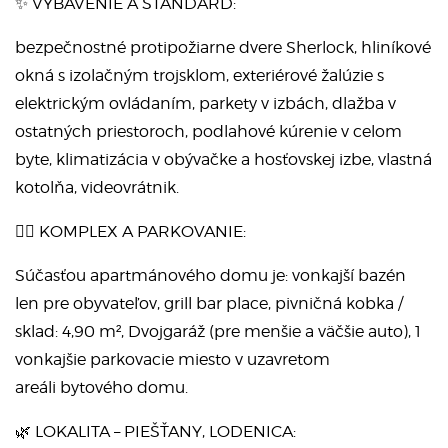
✨ VYBAVENIE A ŠTANDARD:
bezpečnostné protipožiarne dvere Sherlock, hliníkové
okná s izolačným trojsklom, exteriérové žalúzie s
elektrickým ovládaním, parkety v izbách, dlažba v
ostatných priestoroch, podlahové kúrenie v celom
byte, klimatizácia v obývačke a hosťovskej izbe, vlastná
kotolňa, videovrátnik.
🏊‍♂️ KOMPLEX A PARKOVANIE:
Súčasťou apartmánového domu je: vonkajší bazén
len pre obyvateľov, grill bar place, pivničná kobka /
sklad: 4,90 m², Dvojgaráž (pre menšie a väčšie auto), 1
vonkajšie parkovacie miesto v uzavretom
areáli bytového domu.
🌿 LOKALITA – PIEŠŤANY, LODENICA: