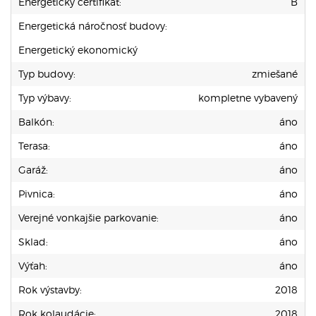
Energetický certifikát:
B
Energetická náročnosť budovy:
Energetický ekonomický
Typ budovy:
zmiešané
Typ výbavy:
kompletne vybavený
Balkón:
áno
Terasa:
áno
Garáž:
áno
Pivnica:
áno
Verejné vonkajšie parkovanie:
áno
Sklad:
áno
Výťah:
áno
Rok výstavby:
2018
Rok kolaudácie:
2018