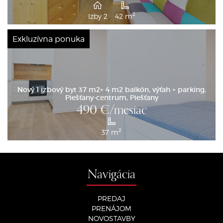
2
Izby 2
42 m
Exkluzívna ponuka
Nový 1 izbový byt 37 m2+ 4 m2 balkón, výťah + parking,
Piešťany-centrum, Piešťany
490
€/mesiac
2
37 m
Navigácia
PREDAJ
PRENÁJOM
NOVOSTAVBY