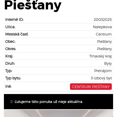
Piešťany
Interné ID:
20032025
Ulica:
Nalepkova
Mestská časť:
Centrum
Obec:
Piešťany
Okres:
Piešťany
Kraj:
Trnavský kraj
Druh:
Byty
Typ:
Prenájom
Typ bytu:
3-izbový byt
Iné:
CENTRUM PIEŠŤANY
Ľutujeme táto ponuka už nieje aktuálna.