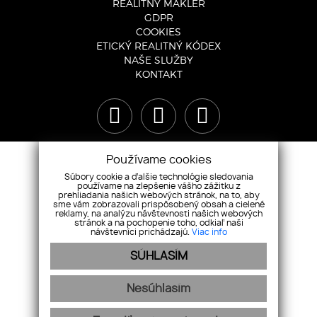
REALITNÝ MAKLÉR
GDPR
COOKIES
ETICKÝ REALITNÝ KÓDEX
NAŠE SLUŽBY
KONTAKT
Používame cookies
Súbory cookie a ďalšie technológie sledovania
používame na zlepšenie vášho zážitku z
prehliadania našich webových stránok, na to, aby
sme vám zobrazovali prispôsobený obsah a cielené
reklamy, na analýzu návštevnosti našich webových
stránok a na pochopenie toho, odkiaľ naši
návštevníci prichádzajú.
Viac info
SÚHLASÍM
+421 948 119 119
|
info@r1reality.sk
Nesúhlasím