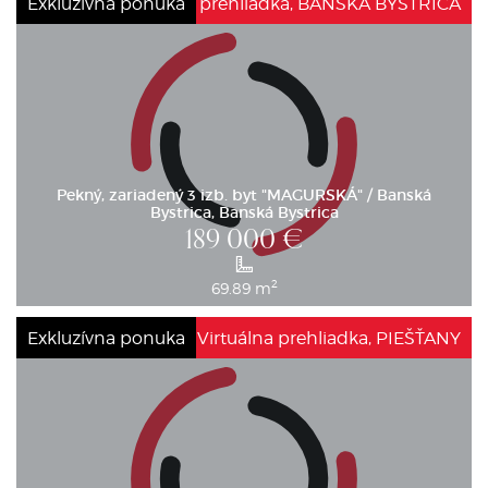
Exkluzívna ponuka
Virtuálna prehliadka, BANSKÁ BYSTRICA
Pekný, zariadený 3 izb. byt "MAGURSKÁ" / Banská
Bystrica, Banská Bystrica
189 000
€
2
69.89 m
Exkluzívna ponuka
Virtuálna prehliadka, PIEŠŤANY