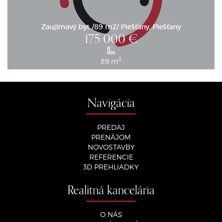
Zaujímavý byt /89 m2/ Piešťany, Piešťany
175 000
€
2
89 m
Navigácia
PREDAJ
PRENÁJOM
NOVOSTAVBY
REFERENCIE
3D PREHLIADKY
Realitná kancelária
O NÁS