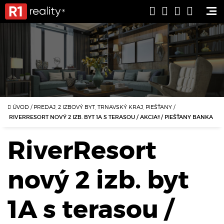
ÚVOD
/
PREDAJ, 2 IZBOVÝ BYT, TRNAVSKÝ KRAJ, PIEŠŤANY
/
RIVERRESORT NOVÝ 2 IZB. BYT 1A S TERASOU / AKCIA!! / PIEŠŤANY BANKA
RiverResort
nový 2 izb. byt
1A s terasou /