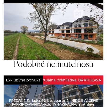
Podobné nehnuteľnosti
Exkluzívna ponuka
Virtuálna prehliadka, BRATISLAVA
PREDANÉ Zariadený 2 izb. apartmán NIDO II /V CENE
PARKING+PIVNICA+KUCHYŇA+SPÁLŇA/ Bratislava,