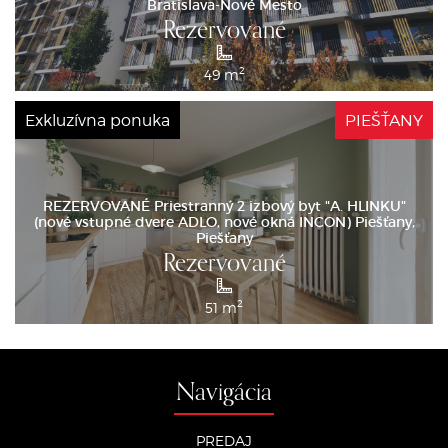
Bratislava-Nové Mesto
Rezervované
2
49 m
Exkluzívna ponuka
PIEŠŤANY
REZERVOVANÉ Priestranný 2 izbový byt "A. HLINKU"
(nové vstupné dvere ADLO, nové okná INCON) Piešťany,
Piešťany
Rezervované
2
51 m
Navigácia
PREDAJ