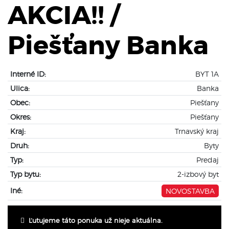
AKCIA!! /
Piešťany Banka
Interné ID:
BYT 1A
Ulica:
Banka
Obec:
Piešťany
Okres:
Piešťany
Kraj:
Trnavský kraj
Druh:
Byty
Typ:
Predaj
Typ bytu:
2-izbový byt
Iné:
NOVOSTAVBA
Ľutujeme táto ponuka už nieje aktuálna.