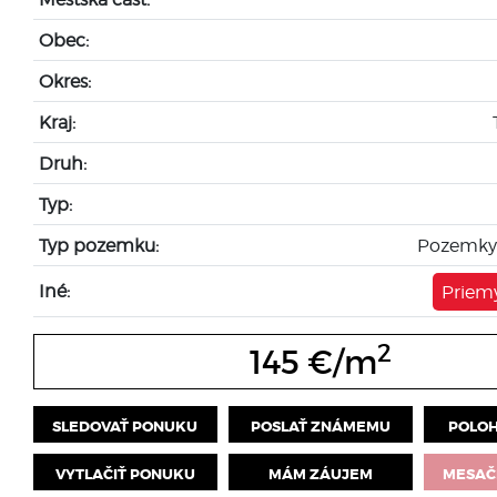
Obec:
Okres:
Kraj:
Druh:
Typ:
Typ pozemku:
Pozemky
Iné:
Priem
2
145 €/m
SLEDOVAŤ PONUKU
POSLAŤ ZNÁMEMU
POLOH
VYTLAČIŤ PONUKU
MÁM ZÁUJEM
MESAČ